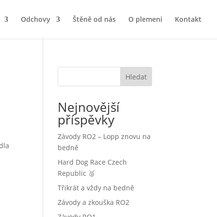
Odchovy
Štěně od nás
O plemeni
Kontakt
Hledat
Nejnovější
příspěvky
Závody RO2 – Lopp znovu na
dla
bedně
Hard Dog Race Czech
Republic 🥈
Třikrát a vždy na bedně
Závody a zkouška RO2
Závody RO1