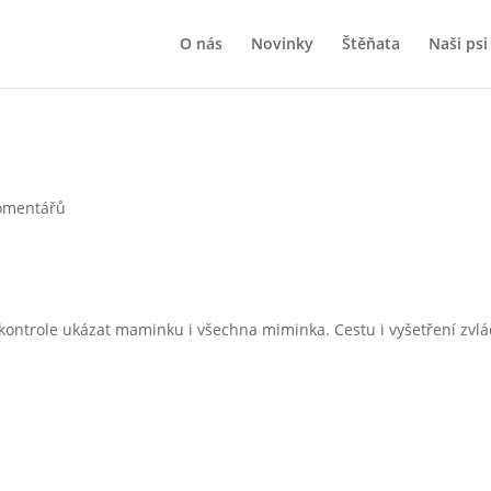
O nás
Novinky
Štěňata
Naši psi
omentářů
kontrole ukázat maminku i všechna miminka. Cestu i vyšetření zvlá