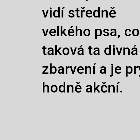
vidí středně
velkého psa, c
taková ta divná
zbarvení a je pr
hodně akční.