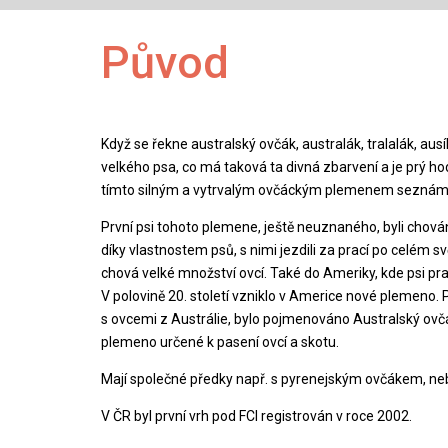
Původ
Když se řekne australský ovčák, australák, tralalák, ausík
velkého psa, co má taková ta divná zbarvení a je prý h
tímto silným a vytrvalým ovčáckým plemenem seznámit
První psi tohoto plemene, ještě neuznaného, byli chován
díky vlastnostem psů, s nimi jezdili za prací po celém sv
chová velké množství ovcí. Také do Ameriky, kde psi pra
V polovině 20. století vzniklo v Americe nové plemeno. P
s ovcemi z Austrálie, bylo pojmenováno Australský ovč
plemeno určené k pasení ovcí a skotu.
Mají společné předky např. s pyrenejským ovčákem, ne
V ČR byl první vrh pod FCI registrován v roce 2002.