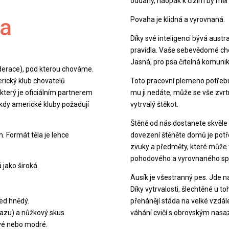
oddaný, naopak k cizím by měl
ba
Povaha je klidná a vyrovnaná.
Díky své inteligenci bývá aust
pravidla. Vaše sebevědomé chov
Jasná, pro psa čitelná komunik
derace), pod kterou chováme.
rický klub chovatelů
Toto pracovní plemeno potřebu
který je oficiálním partnerem
mu ji nedáte, může se vše zvrt
, kdy americké kluby požadují
vytrvalý štěkot.
Štěně od nás dostanete skvěle 
. Formát těla je lehce
dovezení štěněte domů je potře
zvuky a předměty, které může 
pohodového a vyrovnaného spol
á jako široká.
Ausík je všestranný pes. Jde na
Díky vytrvalosti, šlechtěné u t
red hnědý.
přehánějí stáda na velké vzdál
razu) a nůžkový skus.
váhání cvičí s obrovským nasa
vé nebo modré.