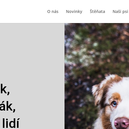
O nás
Novinky
Štěňata
Naši psi
k,
lák,
lidí