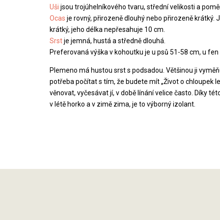
Uši
jsou trojúhelníkového tvaru, střední velikosti a po
Ocas
je rovný, přirozeně dlouhý nebo přirozeně krátký. 
krátký, jeho délka nepřesahuje 10 cm.
Srst
je jemná, hustá a středně dlouhá.
Preferovaná výška v kohoutku je u psů 51-58 cm, u fen
Plemeno má hustou srst s podsadou. Většinou ji vyměňu
potřeba počítat s tím, že budete mít „Život o chloupek le
věnovat, vyčesávat jí, v době línání velice často. Díky té
v létě horko a v zimě zima, je to výborný izolant.