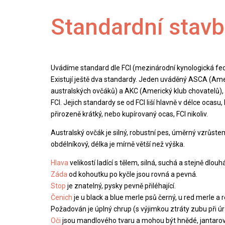
Standardní stav
Uvádíme standard dle FCI (mezinárodní kynologická fe
Existují ještě dva standardy. Jeden uváděný ASCA (Ame
australských ovčáků) a AKC (Americký klub chovatelů), 
FCI. Jejich standardy se od FCI liší hlavně v délce ocasu
přirozeně krátký, nebo kupírovaný ocas, FCI nikoliv.
Australský ovčák je silný, robustní pes, úměrný vzrůstem
obdélníkový, délka je mírně větší než výška.
Hlava
velikostí ladící s tělem, silná, suchá a stejně dlouh
Záda
od kohoutku po kyčle jsou rovná a pevná.
Stop
je znatelný, pysky pevně přiléhající.
Čenich
je u black a blue merle psů černý, u red merle a 
Požadován je úplný chrup (s výjimkou ztráty zubu při ú
Oči
jsou mandlového tvaru a mohou být hnědé, jantaro