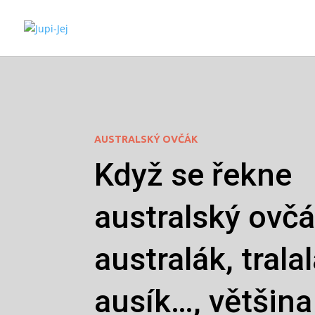
AUSTRALSKÝ OVČÁK
Když se řekne
australský ovčá
australák, trala
ausík…, většina 