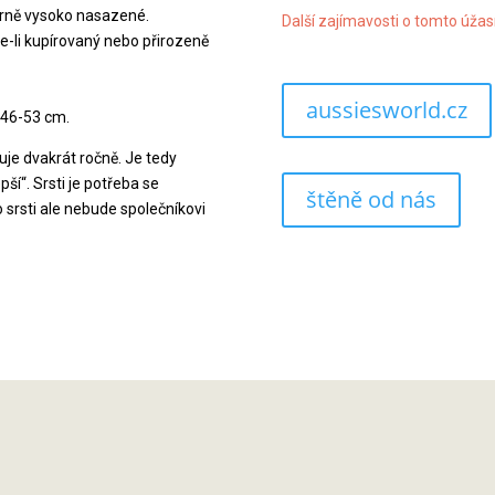
měrně vysoko nasazené.
Další zajímavosti o tomto úža
Je-li kupírovaný nebo přirozeně
aussiesworld.cz
 46-53 cm.
je dvakrát ročně. Je tedy
pší“. Srsti je potřeba se
štěně od nás
to srsti ale nebude společníkovi