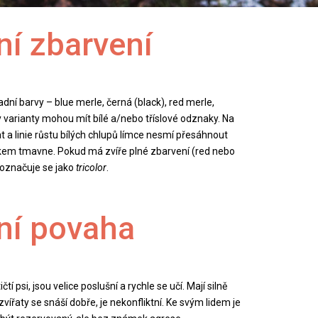
ní zbarvení
dní barvy – blue merle, černá (black), red merle,
 varianty mohou mít bílé a/nebo tříslové odznaky. Na
t a linie růstu bílých chlupů límce nesmí přesáhnout
kem tmavne. Pokud má zvíře plné zbarvení (red nebo
, označuje se jako
tricolor
.
ní povaha
čtí psi, jsou velice poslušní a rychle se učí. Mají silně
zvířaty se snáší dobře, je nekonfliktní. Ke svým lidem je