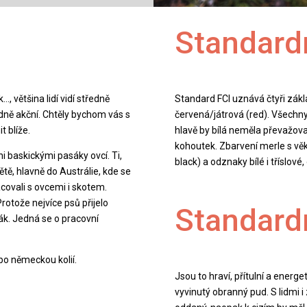
Standard
…, většina lidí vidí středně
Standard FCI uznává čtyři zákla
odně akční. Chtěly bychom vás s
červená/játrová (red). Všechny
 blíže.
hlavě by bílá neměla převažova
kohoutek. Zbarvení merle s vě
i baskickými pasáky ovcí. Ti,
black) a odznaky bílé i tříslové
ětě, hlavně do Austrálie, kde se
covali s ovcemi i skotem.
rotože nejvíce psů přijelo
Standard
ák. Jedná se o pracovní
bo německou kolií.
Jsou to hraví, přítulní a energeti
vyvinutý obranný pud. S lidmi i 