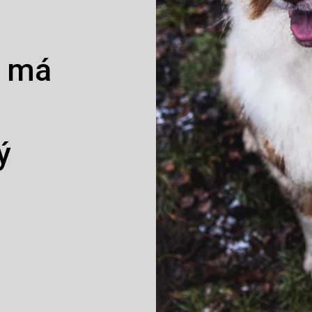
o má
ý