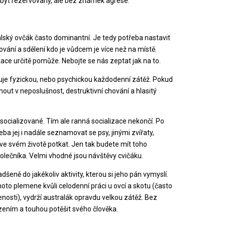
 být rezervovaný, ale bez známek agrese.
ralský ovčák často dominantní. Je tedy potřeba nastavit
ání a sdělení kdo je vůdcem je více než na místě.
ace určitě pomůže. Nebojte se nás zeptat jak na to.
je fyzickou, nebo psychickou každodenní zátěž. Pokud
nout v neposlušnost, destruktivní chování a hlasitý
socializované. Tím ale ranná socializace nekončí. Po
ba jej i nadále seznamovat se psy, jinými zvířaty,
ve svém životě potkat. Jen tak budete mít toho
ečníka. Velmi vhodné jsou návštěvy cvičáku.
dšeně do jakékoliv aktivity, kterou si jeho pán vymyslí.
ohoto plemene kvůli celodenní práci u ovcí a skotu (často
enosti), vydrží australák opravdu velkou zátěž. Bez
zením a touhou potěšit svého člověka.