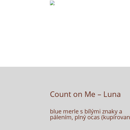
Count on Me – Luna
blue merle s bílými znaky a
pálením, plný ocas (kupírovan