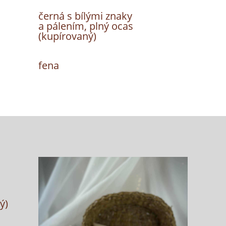
černá s bílými znaky
a pálením, plný ocas
(kupírovaný)
fena
ý)