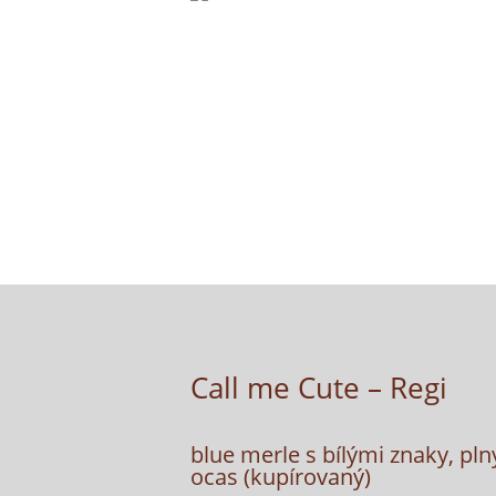
Call me Cute – Regi
blue merle s bílými znaky, pln
ocas (kupírovaný)