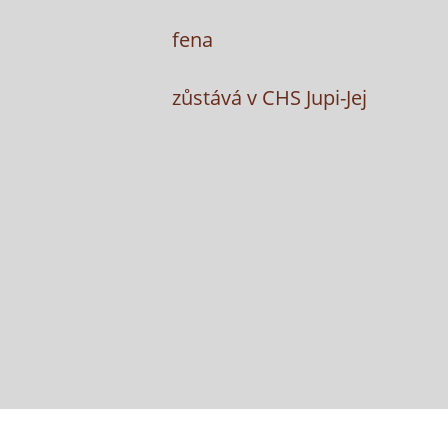
fena
zůstává v CHS Jupi-Jej