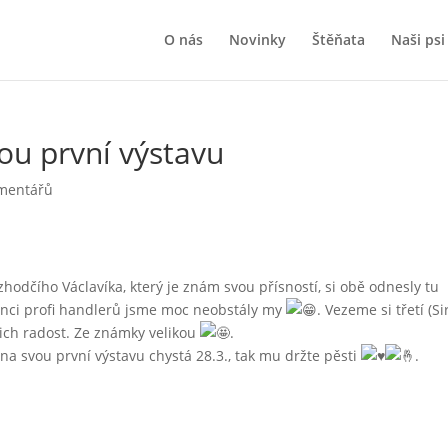
O nás
Novinky
Štěňata
Naši psi
ou první výstavu
mentářů
hodčího Václavíka, který je znám svou přísností, si obě odnesly tu
enci profi handlerů jsme moc neobstály my
. Vezeme si třetí (Sir
 nich radost. Ze známky velikou
.
 na svou první výstavu chystá 28.3., tak mu držte pěsti
.