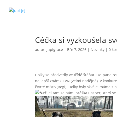
Céčka si vyzkoušela sv
autor:
jupigrace
|
Bře 7, 2026
|
Novinky
|
0 ko
Holky se předvedly ve třídě štěňat. Od pana roz
nejlepší známku VN (velmi nadějná). V konkur
čtvrté místo (Regi). Holky byly skvělé, máme z
Přijel tam za námi bráška Casper, který se