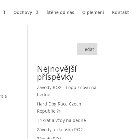
Odchovy
Štěně od nás
O plemeni
Kontakt
Hledat
Nejnovější
příspěvky
Závody RO2 – Lopp znovu na
bedně
i) a
Hard Dog Race Czech
Republic 🥈
Třikrát a vždy na bedně
Závody a zkouška RO2
Závody RO1